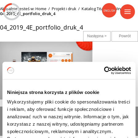
Aktualnie jesteś w:
Home
/
Projekt i druk
/
Katalog Titanium Winch
/
ENGLISH
04_2019_4E_portfolio_druk_4
04_2019_4E_portfolio_druk_4
Następna >
Powrót
Niniejsza strona korzysta z plików cookie
Wykorzystujemy pliki cookie do spersonalizowania treści
i reklam, aby oferować funkcje społecznościowe i
Wszelkie prawa zastrzeżone
analizować ruch w naszej witrynie. Informacje o tym, jak
Polityka cookies
korzystasz z naszej witryny, udostępniamy partnerom
© Agencja Reklamowa 4E
społecznościowym, reklamowym i analitycznym.